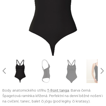
Body anatomického střihu
T-front tanga
. Barva černá.
Špagetová ramínka křížená. Perfektní na denní běžné nošení i
na cvičení, tanec, balet či jógu (pod legíny či kraťasy).